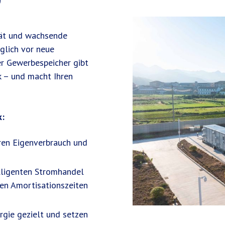
tät und wachsende
glich vor neue
er Gewerbespeicher gibt
k – und macht Ihren
k:
ren Eigenverbrauch und
elligenten Stromhandel
zen Amortisationszeiten
rgie gezielt und setzen